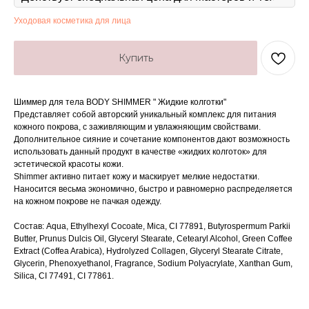
Уходовая косметика для лица
Купить
Шиммер для тела BODY SHIMMER " Жидкие колготки"
Представляет собой авторский уникальный комплекс для питания
кожного покрова, с заживляющим и увлажняющим свойствами.
Дополнительное сияние и сочетание компонентов дают возможность
использовать данный продукт в качестве «жидких колготок» для
эстетической красоты кожи.
Shimmer активно питает кожу и маскирует мелкие недостатки.
Наносится весьма экономично, быстро и равномерно распределяется
на кожном покрове не пачкая одежду.
Состав: Aqua, Ethylhexyl Cocoate, Mica, CI 77891, Butyrospermum Parkii
Butter, Prunus Dulcis Oil, Glyceryl Stearate, Cetearyl Alcohol, Green Coffee
Extract (Coffea Arabica), Hydrolyzed Сollagen, Glyceryl Stearate Citrate,
Glycerin, Phenoxyethanol, Fragrance, Sodium Polyacrylate, Xanthan Gum,
Silica, CI 77491, CI 77861.